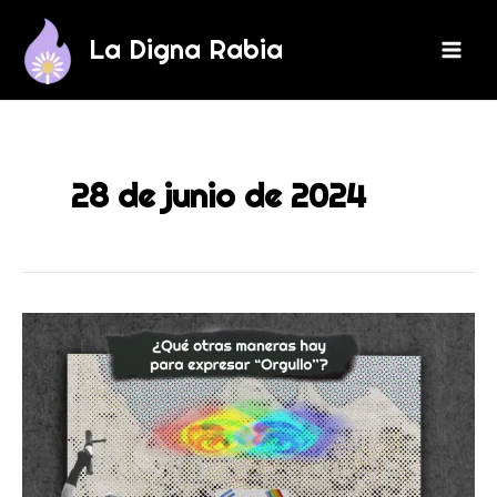
Ir
Mai
al
La Digna Rabia
Men
contenido
28 de junio de 2024
¿Qué
otras
maneras
hay
para
expresar
“Orgullo’’?