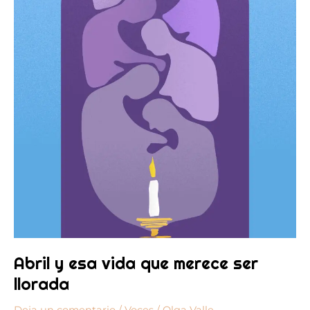
llorada
Abril y esa vida que merece ser
llorada
Deja un comentario
/
Voces
/
Olga Valle