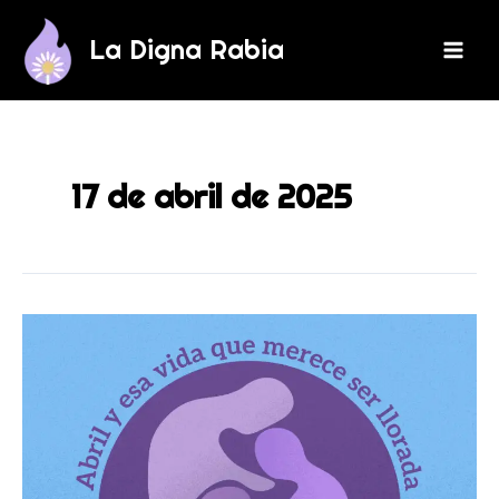
Ir
Mai
al
La Digna Rabia
Men
contenido
17 de abril de 2025
Abril
y
esa
vida
que
merece
ser