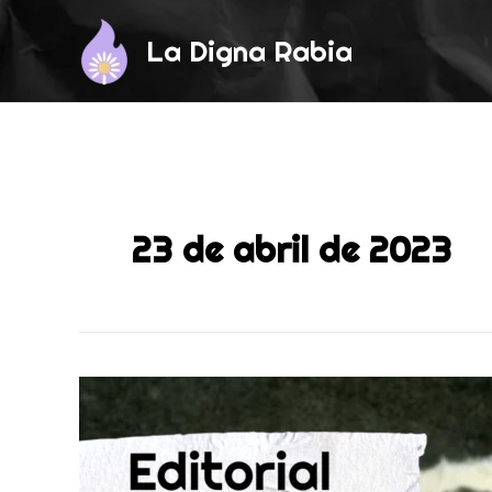
Ir
al
La Digna Rabia
contenido
23 de abril de 2023
El
dolor,
la
indignación,