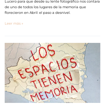
Lucero para que desde su lente fotográfico nos contara
de uno de todos los lugares de la memoria que
florecieron en Abril: el paso a desnivel.
Leer más »
Esos
espacios
que
dejaron
de
ser
y
estar