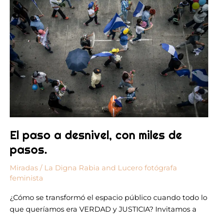
paso
a
desnivel,
con
miles
de
pasos.
El paso a desnivel, con miles de
pasos.
Miradas
/
La Digna Rabia
and
Lucero fotógrafa
feminista
¿Cómo se transformó el espacio público cuando todo lo
que queríamos era VERDAD y JUSTICIA? Invitamos a