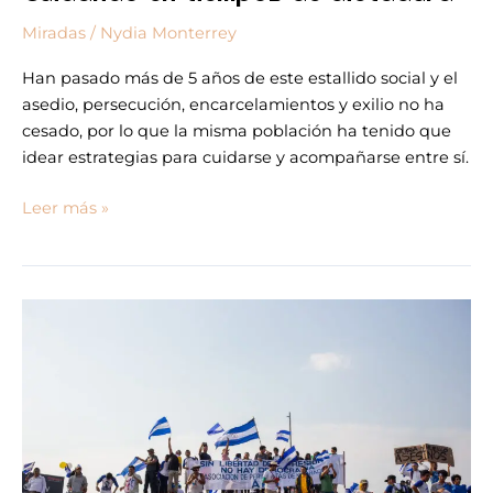
Miradas
/
Nydia Monterrey
Han pasado más de 5 años de este estallido social y el
asedio, persecución, encarcelamientos y exilio no ha
cesado, por lo que la misma población ha tenido que
idear estrategias para cuidarse y acompañarse entre sí.
Leer más »
Lugares
de
memoria:
La
rotonda
que
nunca