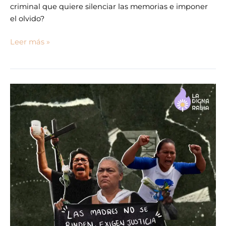
criminal que quiere silenciar las memorias e imponer
el olvido?
Leer más »
Las
madres
no
quieren
flores,
exigen
justicia