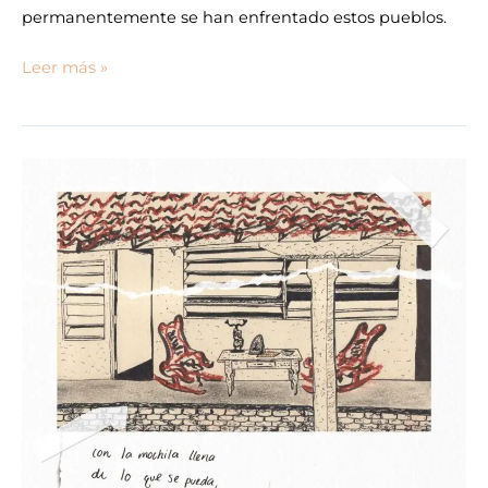
permanentemente se han enfrentado estos pueblos.
Leer más »
Mujeres
fuertes
en
el
exilio