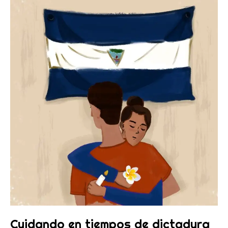
Cuidando
en
tiempos
de
dictadura
Cuidando en tiempos de dictadura